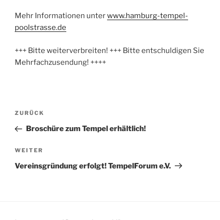
Mehr Informationen unter
www.hamburg-tempel-
poolstrasse.de
+++ Bitte weiterverbreiten! +++ Bitte entschuldigen Sie
Mehrfachzusendung! ++++
Beitragsnavigation
Vorheriger
ZURÜCK
Beitrag
Broschüre zum Tempel erhältlich!
Nächster
WEITER
Beitrag
Vereinsgründung erfolgt! TempelForum e.V.