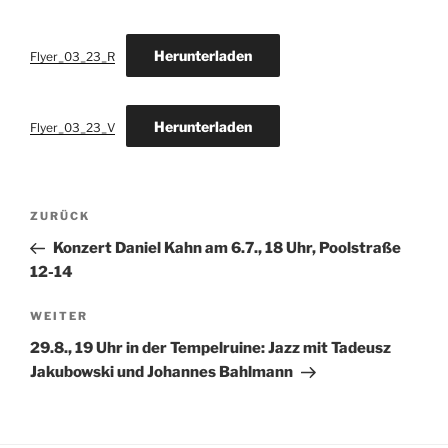
Herunterladen
Flyer_03_23_R
Herunterladen
Flyer_03_23_V
Beitragsnavigation
Vorheriger
ZURÜCK
Beitrag
Konzert Daniel Kahn am 6.7., 18 Uhr, Poolstraße
12-14
Nächster
WEITER
Beitrag
29.8., 19 Uhr in der Tempelruine: Jazz mit Tadeusz
Jakubowski und Johannes Bahlmann