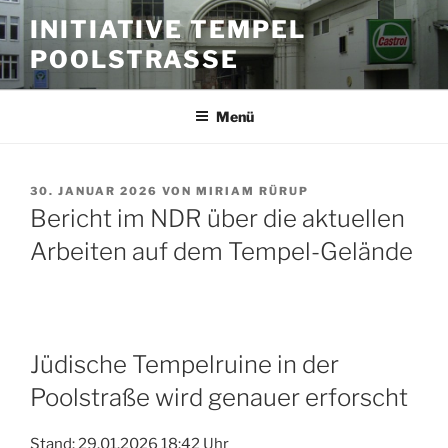
Zum
INITIATIVE TEMPEL
Inhalt
POOLSTRASSE
springen
Menü
VERÖFFENTLICHT
30. JANUAR 2026
VON
MIRIAM RÜRUP
AM
Bericht im NDR über die aktuellen
Arbeiten auf dem Tempel-Gelände
Jüdische Tempelruine in der
Poolstraße wird genauer erforscht
Stand: 29.01.2026 18:42 Uhr