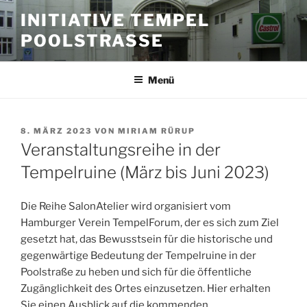
Zum
INITIATIVE TEMPEL
Inhalt
POOLSTRASSE
springen
Menü
VERÖFFENTLICHT
8. MÄRZ 2023
VON
MIRIAM RÜRUP
AM
Veranstaltungsreihe in der
Tempelruine (März bis Juni 2023)
Die Reihe SalonAtelier wird organisiert vom
Hamburger Verein TempelForum, der es sich zum Ziel
gesetzt hat, das Bewusstsein für die historische und
gegenwärtige Bedeutung der Tempelruine in der
Poolstraße zu heben und sich für die öffentliche
Zugänglichkeit des Ortes einzusetzen. Hier erhalten
Sie einen Ausblick auf die kommenden